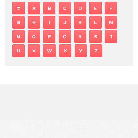
#
A
B
C
D
E
F
G
H
I
J
K
L
M
N
O
P
Q
R
S
T
U
V
W
X
Y
Z