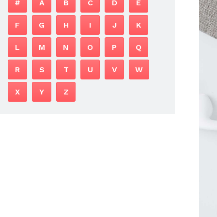
#
A
B
C
D
E
F
G
H
I
J
K
L
M
N
O
P
Q
R
S
T
U
V
W
X
Y
Z