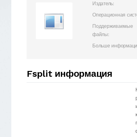
Издатель:
Операционная сист
Поддерживаемые
файлы:
Больше информаци
Fsplit информация