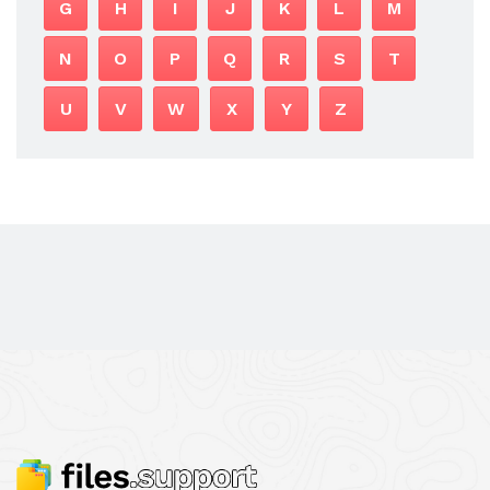
G
H
I
J
K
L
M
N
O
P
Q
R
S
T
U
V
W
X
Y
Z