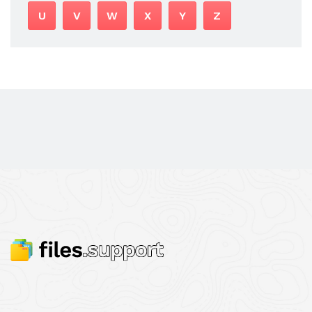
U
V
W
X
Y
Z