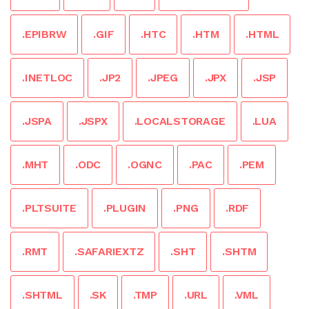
.EPIBRW
.GIF
.HTC
.HTM
.HTML
.INETLOC
.JP2
.JPEG
.JPX
.JSP
.JSPA
.JSPX
.LOCALSTORAGE
.LUA
.MHT
.ODC
.OGNC
.PAC
.PEM
.PLTSUITE
.PLUGIN
.PNG
.RDF
.RMT
.SAFARIEXTZ
.SHT
.SHTM
.SHTML
.SK
.TMP
.URL
.VML