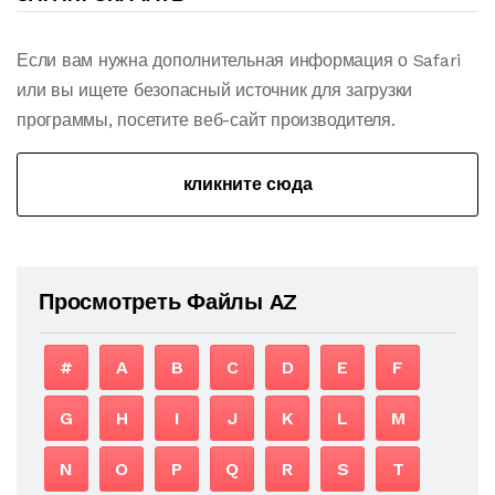
Если вам нужна дополнительная информация о Safari
или вы ищете безопасный источник для загрузки
программы, посетите веб-сайт производителя.
кликните сюда
Просмотреть Файлы AZ
#
A
B
C
D
E
F
G
H
I
J
K
L
M
N
O
P
Q
R
S
T