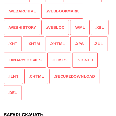
.WEBARCHIVE
.WEBBOOKMARK
.WEBHISTORY
.WEBLOC
.WML
.XBL
.XHT
.XHTM
.XHTML
.XPS
.ZUL
.BINARYCOOKIES
.HTML5
.SIGNED
.ILHT
.CHTML
.SECUREDOWNLOAD
.DEL
SAFARI СКАЧАТЬ