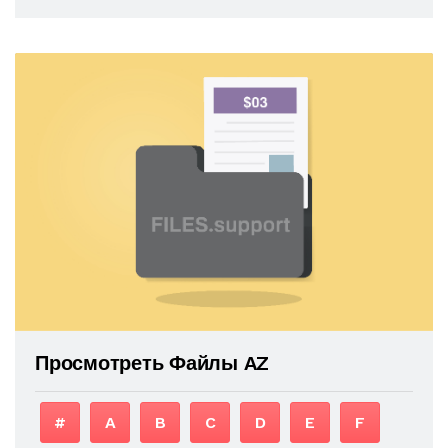
Просмотреть Файлы AZ
#
A
B
C
D
E
F