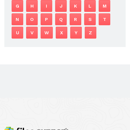
G
H
I
J
K
L
M
N
O
P
Q
R
S
T
U
V
W
X
Y
Z