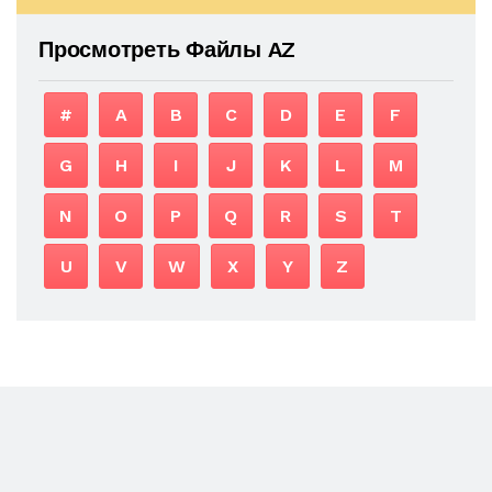
Просмотреть Файлы AZ
#
A
B
C
D
E
F
G
H
I
J
K
L
M
N
O
P
Q
R
S
T
U
V
W
X
Y
Z