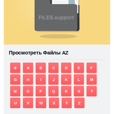
Просмотреть Файлы AZ
#
A
B
C
D
E
F
G
H
I
J
K
L
M
N
O
P
Q
R
S
T
U
V
W
X
Y
Z