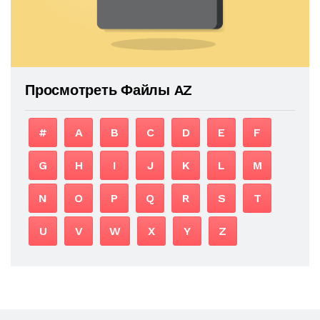
Просмотреть Файлы AZ
#
A
B
C
D
E
F
G
H
I
J
K
L
M
N
O
P
Q
R
S
T
U
V
W
X
Y
Z