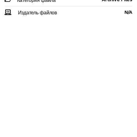
Категория файла
N/A
Издатель файлов