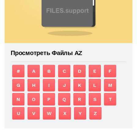
Просмотреть Файлы AZ
#
A
B
C
D
E
F
G
H
I
J
K
L
M
N
O
P
Q
R
S
T
U
V
W
X
Y
Z