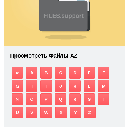
Просмотреть Файлы AZ
#
A
B
C
D
E
F
G
H
I
J
K
L
M
N
O
P
Q
R
S
T
U
V
W
X
Y
Z