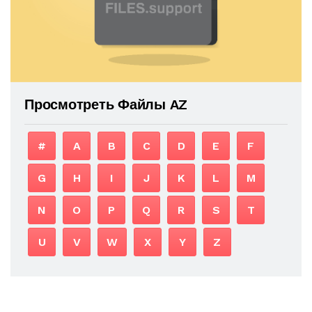
Просмотреть Файлы AZ
#
A
B
C
D
E
F
G
H
I
J
K
L
M
N
O
P
Q
R
S
T
U
V
W
X
Y
Z