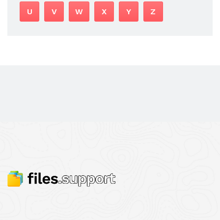
U
V
W
X
Y
Z