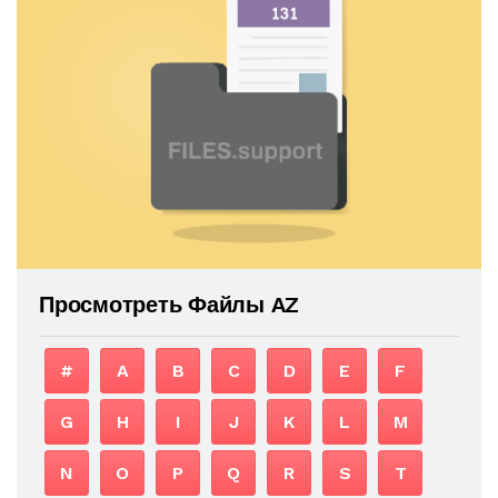
Просмотреть Файлы AZ
#
A
B
C
D
E
F
G
H
I
J
K
L
M
N
O
P
Q
R
S
T