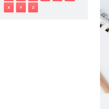
X
Y
Z