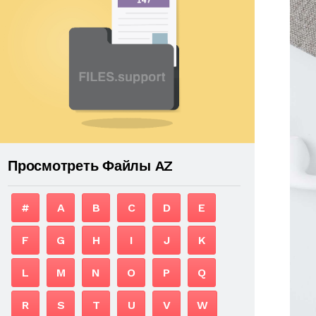
Просмотреть Файлы AZ
#
A
B
C
D
E
F
G
H
I
J
K
L
M
N
O
P
Q
R
S
T
U
V
W