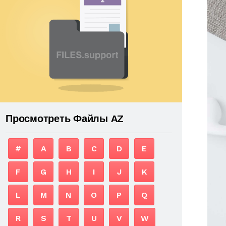
Просмотреть Файлы AZ
#
A
B
C
D
E
F
G
H
I
J
K
L
M
N
O
P
Q
R
S
T
U
V
W