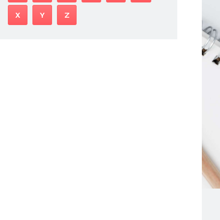
X
Y
Z