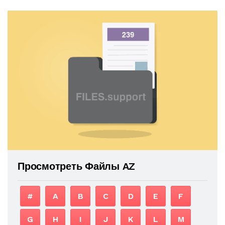
Просмотреть Файлы AZ
#
A
B
C
D
E
F
G
H
I
J
K
L
M