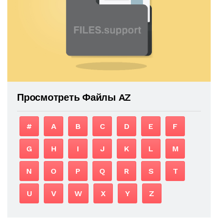
Просмотреть Файлы AZ
#
A
B
C
D
E
F
G
H
I
J
K
L
M
N
O
P
Q
R
S
T
U
V
W
X
Y
Z