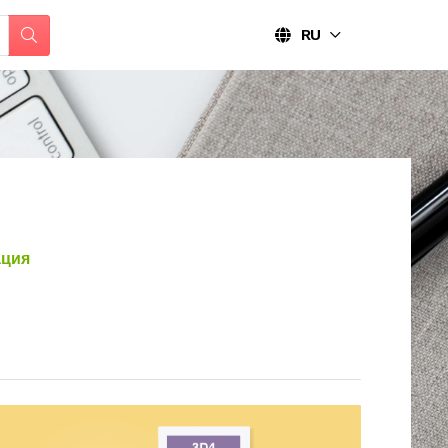
RU
ция