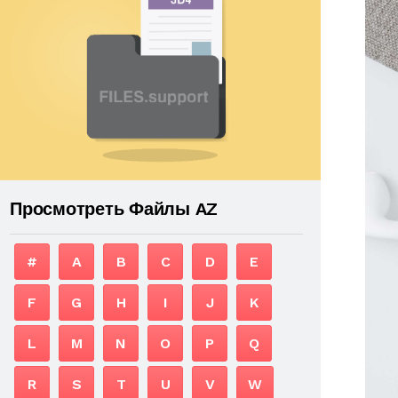
Просмотреть Файлы AZ
#
A
B
C
D
E
F
G
H
I
J
K
L
M
N
O
P
Q
R
S
T
U
V
W