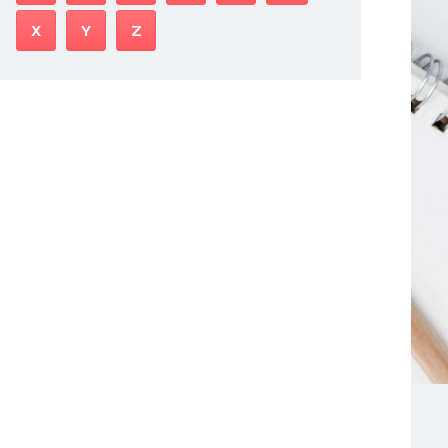
X
Y
Z