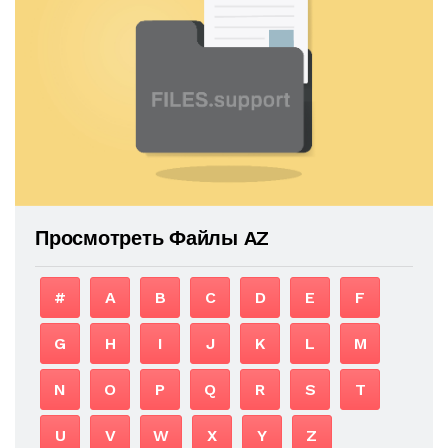
Просмотреть Файлы AZ
#
A
B
C
D
E
F
G
H
I
J
K
L
M
N
O
P
Q
R
S
T
U
V
W
X
Y
Z