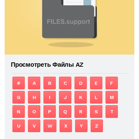
Просмотреть Файлы AZ
#
A
B
C
D
E
F
G
H
I
J
K
L
M
N
O
P
Q
R
S
T
U
V
W
X
Y
Z