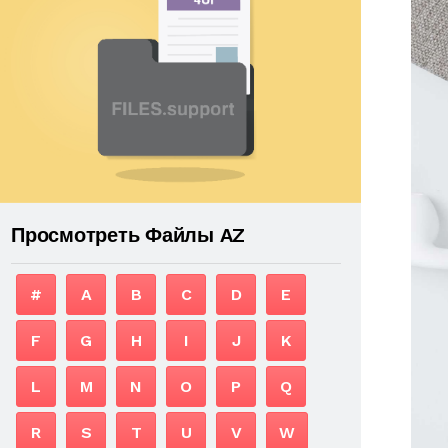
Просмотреть Файлы AZ
#
A
B
C
D
E
F
G
H
I
J
K
L
M
N
O
P
Q
R
S
T
U
V
W