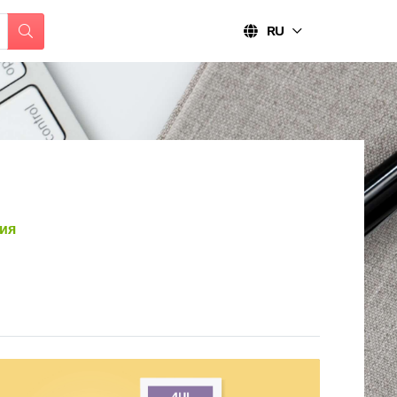
RU
ия