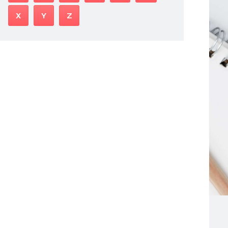
X
Y
Z