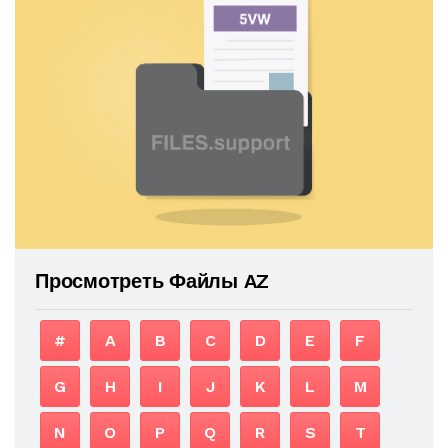
Просмотреть Файлы AZ
#
A
B
C
D
E
F
G
H
I
J
K
L
M
N
O
P
Q
R
S
T