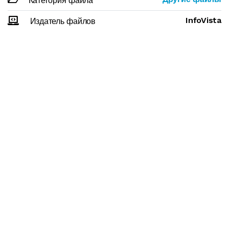
Категория файла
InfoVista
Издатель файлов