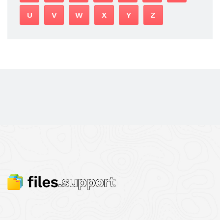
U
V
W
X
Y
Z