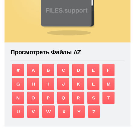
Просмотреть Файлы AZ
#
A
B
C
D
E
F
G
H
I
J
K
L
M
N
O
P
Q
R
S
T
U
V
W
X
Y
Z