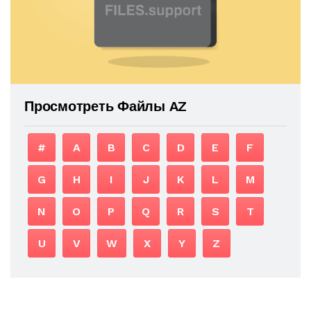
Просмотреть Файлы AZ
#
A
B
C
D
E
F
G
H
I
J
K
L
M
N
O
P
Q
R
S
T
U
V
W
X
Y
Z