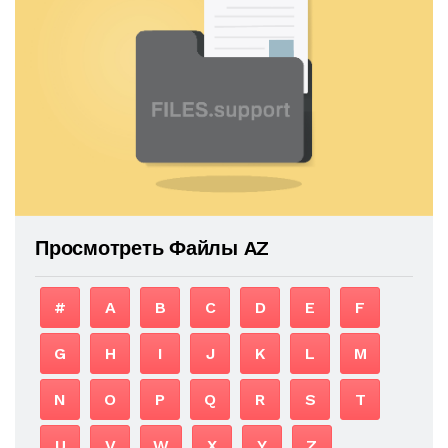
Просмотреть Файлы AZ
#
A
B
C
D
E
F
G
H
I
J
K
L
M
N
O
P
Q
R
S
T
U
V
W
X
Y
Z