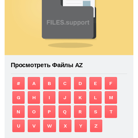
Просмотреть Файлы AZ
#
A
B
C
D
E
F
G
H
I
J
K
L
M
N
O
P
Q
R
S
T
U
V
W
X
Y
Z