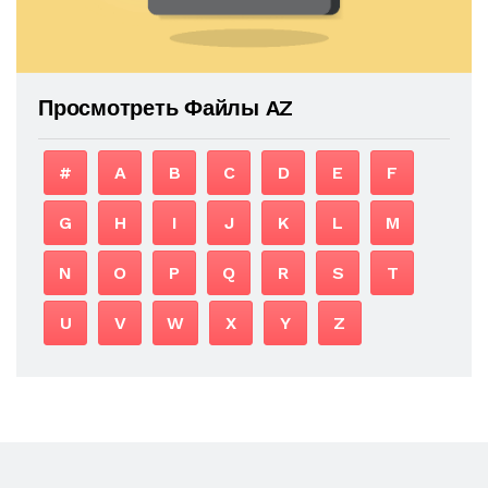
Просмотреть Файлы AZ
#
A
B
C
D
E
F
G
H
I
J
K
L
M
N
O
P
Q
R
S
T
U
V
W
X
Y
Z