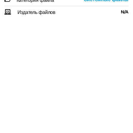
Категория файла
N/A
Издатель файлов