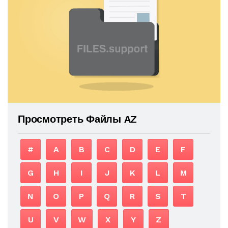
Просмотреть Файлы AZ
#
A
B
C
D
E
F
G
H
I
J
K
L
M
N
O
P
Q
R
S
T
U
V
W
X
Y
Z