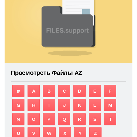
Просмотреть Файлы AZ
#
A
B
C
D
E
F
G
H
I
J
K
L
M
N
O
P
Q
R
S
T
U
V
W
X
Y
Z