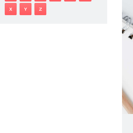
X
Y
Z