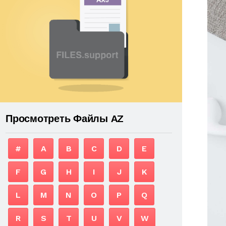
Просмотреть Файлы AZ
#
A
B
C
D
E
F
G
H
I
J
K
L
M
N
O
P
Q
R
S
T
U
V
W