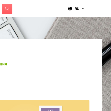
RU
ция