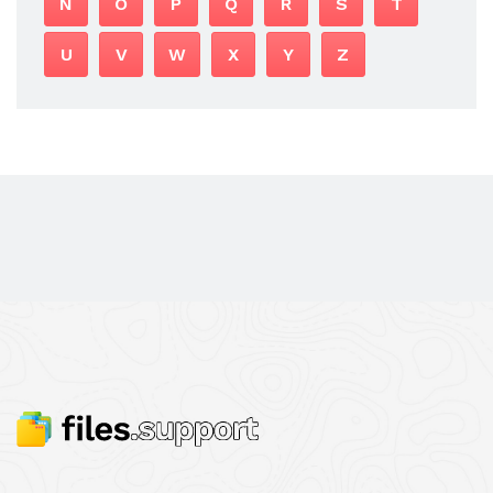
N
O
P
Q
R
S
T
U
V
W
X
Y
Z