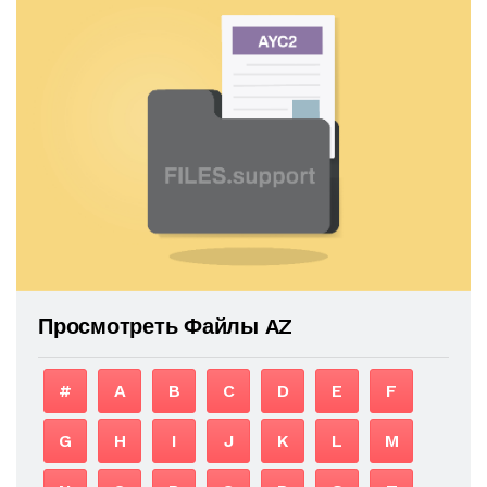
Просмотреть Файлы AZ
#
A
B
C
D
E
F
G
H
I
J
K
L
M