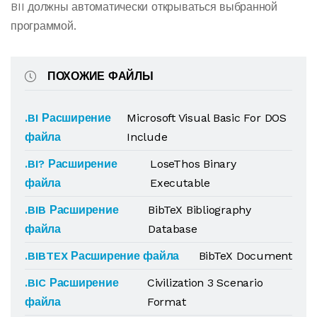
BII должны автоматически открываться выбранной
программой.
ПОХОЖИЕ ФАЙЛЫ
.BI Расширение
Microsoft Visual Basic For DOS
файла
Include
.BI? Расширение
LoseThos Binary
файла
Executable
.BIB Расширение
BibTeX Bibliography
файла
Database
.BIBTEX Расширение файла
BibTeX Document
.BIC Расширение
Civilization 3 Scenario
файла
Format