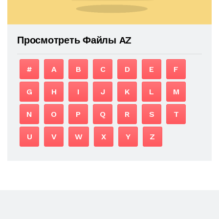
Просмотреть Файлы AZ
#
A
B
C
D
E
F
G
H
I
J
K
L
M
N
O
P
Q
R
S
T
U
V
W
X
Y
Z