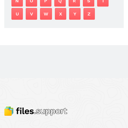
N
O
P
Q
R
S
T
U
V
W
X
Y
Z