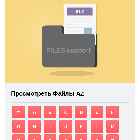
Просмотреть Файлы AZ
#
A
B
C
D
E
F
G
H
I
J
K
L
M