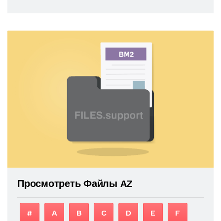
Просмотреть Файлы AZ
#
A
B
C
D
E
F