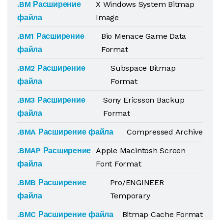
.BM Расширение
X Windows System Bitmap
файла
Image
.BM1 Расширение
Bio Menace Game Data
файла
Format
.BM2 Расширение
Subspace Bitmap
файла
Format
.BM3 Расширение
Sony Ericsson Backup
файла
Format
.BMA Расширение файла
Compressed Archive
.BMAP Расширение
Apple Macintosh Screen
файла
Font Format
.BMB Расширение
Pro/ENGINEER
файла
Temporary
.BMC Расширение файла
Bitmap Cache Format