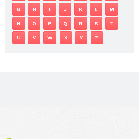
G
H
I
J
K
L
M
N
O
P
Q
R
S
T
U
V
W
X
Y
Z