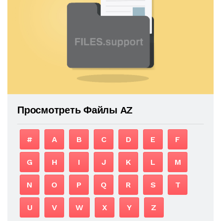
Просмотреть Файлы AZ
#
A
B
C
D
E
F
G
H
I
J
K
L
M
N
O
P
Q
R
S
T
U
V
W
X
Y
Z