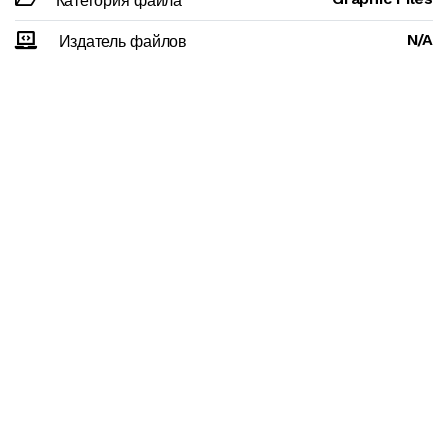
Категория файла
N/A
Издатель файлов