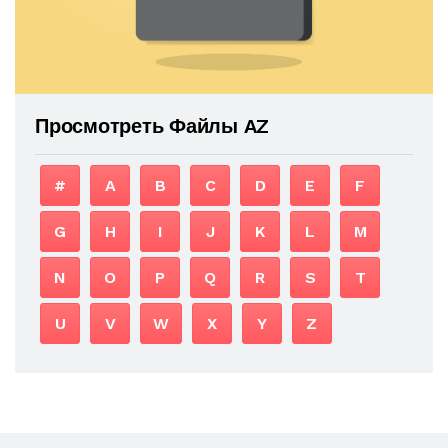
Просмотреть Файлы AZ
#
A
B
C
D
E
F
G
H
I
J
K
L
M
N
O
P
Q
R
S
T
U
V
W
X
Y
Z