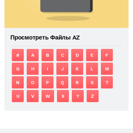
Просмотреть Файлы AZ
#
A
B
C
D
E
F
G
H
I
J
K
L
M
N
O
P
Q
R
S
T
U
V
W
X
Y
Z