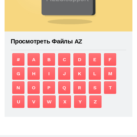
Просмотреть Файлы AZ
#
A
B
C
D
E
F
G
H
I
J
K
L
M
N
O
P
Q
R
S
T
U
V
W
X
Y
Z