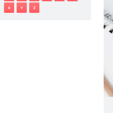
X
Y
Z