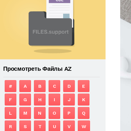
Просмотреть Файлы AZ
#
A
B
C
D
E
F
G
H
I
J
K
L
M
N
O
P
Q
R
S
T
U
V
W