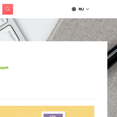
RU
ация