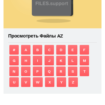
Просмотреть Файлы AZ
#
A
B
C
D
E
F
G
H
I
J
K
L
M
N
O
P
Q
R
S
T
U
V
W
X
Y
Z