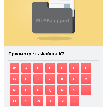
Просмотреть Файлы AZ
#
A
B
C
D
E
F
G
H
I
J
K
L
M
N
O
P
Q
R
S
T
U
V
W
X
Y
Z