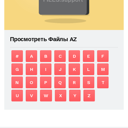
Просмотреть Файлы AZ
#
A
B
C
D
E
F
G
H
I
J
K
L
M
N
O
P
Q
R
S
T
U
V
W
X
Y
Z