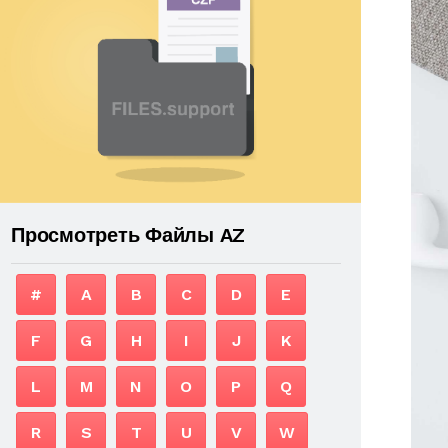
Просмотреть Файлы AZ
#
A
B
C
D
E
F
G
H
I
J
K
L
M
N
O
P
Q
R
S
T
U
V
W