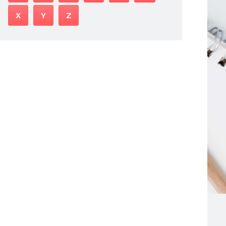
X
Y
Z