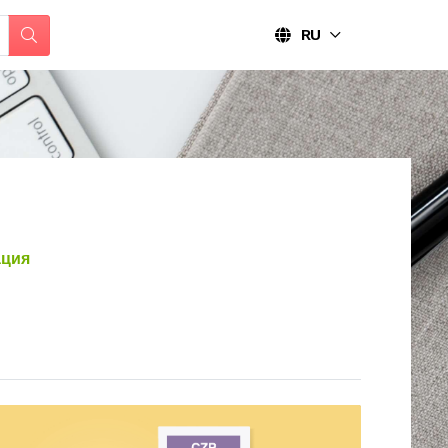
RU
ция