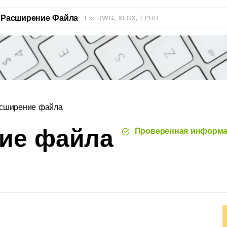
Расширение Файла
сширение файла
ние файла
Проверенная информа