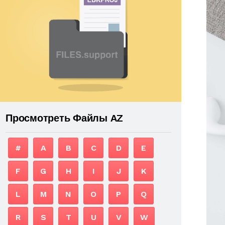
Просмотреть Файлы AZ
#
A
B
C
D
E
F
G
H
I
J
K
L
M
N
O
P
Q
R
S
T
U
V
W