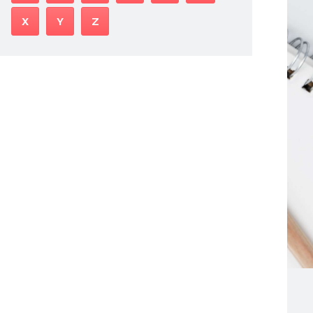
X
Y
Z