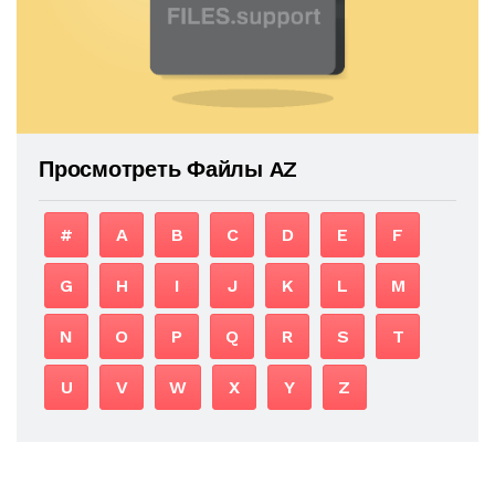
Просмотреть Файлы AZ
#
A
B
C
D
E
F
G
H
I
J
K
L
M
N
O
P
Q
R
S
T
U
V
W
X
Y
Z