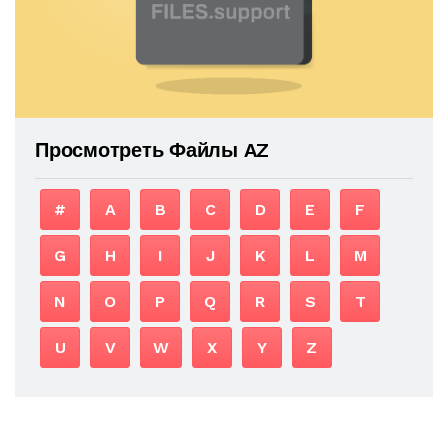
Просмотреть Файлы AZ
#
A
B
C
D
E
F
G
H
I
J
K
L
M
N
O
P
Q
R
S
T
U
V
W
X
Y
Z