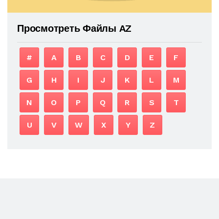
Просмотреть Файлы AZ
#
A
B
C
D
E
F
G
H
I
J
K
L
M
N
O
P
Q
R
S
T
U
V
W
X
Y
Z