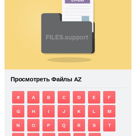
Просмотреть Файлы AZ
#
A
B
C
D
E
F
G
H
I
J
K
L
M
N
O
P
Q
R
S
T