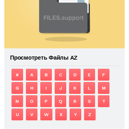
Просмотреть Файлы AZ
#
A
B
C
D
E
F
G
H
I
J
K
L
M
N
O
P
Q
R
S
T
U
V
W
X
Y
Z