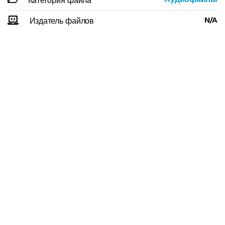
Категория файла
N/A
Издатель файлов