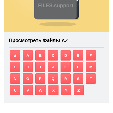
Просмотреть Файлы AZ
#
A
B
C
D
E
F
G
H
I
J
K
L
M
N
O
P
Q
R
S
T
U
V
W
X
Y
Z