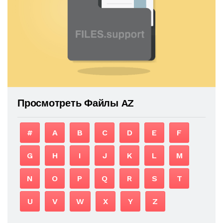
Просмотреть Файлы AZ
#
A
B
C
D
E
F
G
H
I
J
K
L
M
N
O
P
Q
R
S
T
U
V
W
X
Y
Z